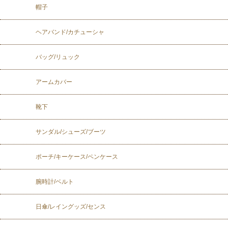
帽子
ヘアバンド/カチューシャ
バッグ/リュック
アームカバー
靴下
サンダル/シューズ/ブーツ
ポーチ/キーケース/ペンケース
腕時計/ベルト
日傘/レイングッズ/センス