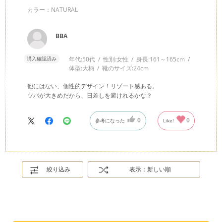
カラー：NATURAL
BBA
購入確認済み
年代:
50代
性別:
女性
身長:
161～165cm
体型:
大柄
靴のサイズ:
24cm
他にはない、個性的デザイン！リゾート感ある。
ツバが大きめだから、日差しを避けれるかな？
0
0
参考になった
Like!
絞り込み
表示：新しい順