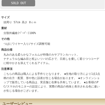
SOLD OUT
サイズ
頭周り 57cm 高さ 8ｃｍ
素材
分類外繊維(ﾍﾟｰﾊﾟｰ)100%
その他
つばにワイヤー入り/サイズ調整可能
商品仕様
丸みのある柔らかなフォルムが特徴のカサブランカハット。
ナチュラルな編み目と程よいツバの広さで、日差しを優しく遮りつつコーデ
に軽やかさを添えてくれるアイテム。
注意事項
こちらの商品は職人による手作りとなります。 ◆生地の取り方により1点1点
柄の出方・配置、形や色に誤差が生じる場合があります。 ◆オンラインショ
ップで販売している商品は、実店舗と在庫を共有しています。 ◆お客様のP
C/スマホのモニターの設定により、実際の商品の色味と表示される色に違い
が生じる場合がございます。
ユーザーレビュー