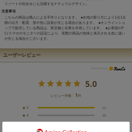
リゾートや街歩きにも活躍するナチュラルデザイン。
注意事項
こちらの商品は職人による手作りとなります。 ◆生地の取り方により1点1点
柄の出方・配置、形や色に誤差が生じる場合があります。 ◆オンラインショ
ップで販売している商品は、実店舗と在庫を共有しています。 ◆お客様のP
C/スマホのモニターの設定により、実際の商品の色味と表示される色に違い
が生じる場合がございます。
ユーザーレビュー
5.0
1
レビュー件数：
件
★
5
(1)
★
4
(0)
★
3
(0)
★
2
(0)