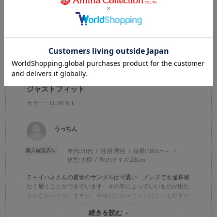
★
1
(0)
絞り込み
表示：新しい順
2026.7.29
ジャストフィット
カラー：LL WHITE
うっちん
購入確認済み
年代:
50代
性別:
男性
身長:
180cm～
体型:
大柄
靴のサイズ:
28cm
チャイハネさんの夏物のサンダルは可愛い メンズでも違和感
なく履くことができています その年によっていいものが出た
り出なかったりしますが、今年のこのデザインはとても好きで
す オーバーサイズのサンダルも履きますが、このサンダルの
続きを読む
フィット感は最高ですね この夏、重宝させていただきます！