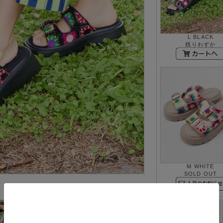
L BLACK
残りわずか
M WHITE
SOLD OUT