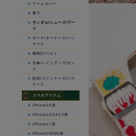
アームカバー
靴下
サンダル/シューズ/ブー
ツ
ポーチ/キーケース/ペン
ケース
腕時計/ベルト
日傘/レイングッズ/セン
ス
財布/コインケース/パス
ケース
スマホアイテム
iPhone16用
iPhone13/14/15用
iPhone17用
iPhone7/8/SE用