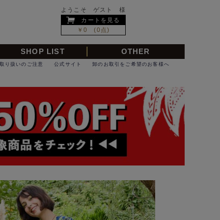
ようこそ ゲスト 様
カートを見る
￥0 (0点)
SHOP LIST
OTHER
取り扱いのご注意
公式サイト
卸のお取引をご希望のお客様へ