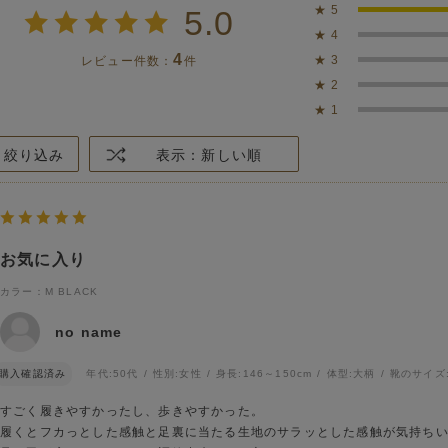
★
5
5.0
★
4
4
★
3
レビュー件数：
件
★
2
★
1
絞り込み
表示：新しい順
お気に入り
カラー：M BLACK
no name
購入確認済み
年代:
50代
性別:
女性
身長:
146～150cm
体型:
大柄
靴のサイズ
すごく履きやすかったし、歩きやすかった。
履くとフカっとした感触と足裏に当たる生地のサラッとした感触が気持ち