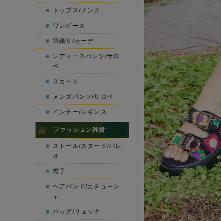
トップス/メンズ
ワンピース
羽織り/カーデ
レディースパンツ/サロ
ペ
スカート
メンズパンツ/サロペ
インナー/レギンス
ファッション雑貨
ストール/スヌード/パレ
オ
帽子
ヘアバンド/カチューシ
ャ
バッグ/リュック