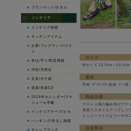
ブランケット/タオル
インテリア
インテリア雑貨
キッチンアイテム
お香/フレグランス/コス
メ
サイズ
本/お守り/民芸雑貨
Mサイズ 23.5cm～24.5cm
浄化/天然石
素材
文具/ポチ袋
甲材: ﾎﾟﾘｴｽﾃﾙ 底材: ｺﾞﾑ底
楽器/音楽CD
商品仕様
2026年カレンダー/スケ
ジュール手帳
クロシェ風の編み地がナチ
厚底でスタイルアップしつ
インテリアテープ/ヒモ
ヒッピーライクなコーデや
ハンギング/吊るし雑貨
注意事項
キャンプグッズ