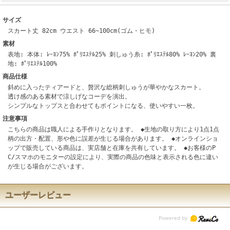
サイズ
スカート丈 82cm ウエスト 66~100cm(ゴム・ヒモ)
素材
表地: 本体: ﾚｰﾖﾝ75% ﾎﾟﾘｴｽﾃﾙ25% 刺しゅう糸: ﾎﾟﾘｴｽﾃﾙ80% ﾚｰﾖﾝ20% 裏
地: ﾎﾟﾘｴｽﾃﾙ100%
商品仕様
斜めに入ったティアードと、贅沢な総柄刺しゅうが華やかなスカート。
透け感のある素材で涼しげなコーデを演出。
シンプルなトップスと合わせてもポイントになる、使いやすい一枚。
注意事項
こちらの商品は職人による手作りとなります。 ◆生地の取り方により1点1点
柄の出方・配置、形や色に誤差が生じる場合があります。 ◆オンラインショ
ップで販売している商品は、実店舗と在庫を共有しています。 ◆お客様のP
C/スマホのモニターの設定により、実際の商品の色味と表示される色に違い
が生じる場合がございます。
ユーザーレビュー