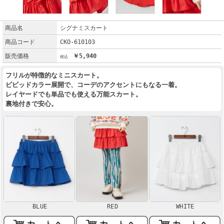
商品名
シグナミスカート
商品コード
CKO-610103
販売価格
￥5,940
フリルが特徴的なミニスカート。
ビビッドカラー展開で、コーデのアクセントにもなる一着。
レイヤードでも単品でも使える万能スカート。
裏地付きで安心。
BLUE
RED
WHITE