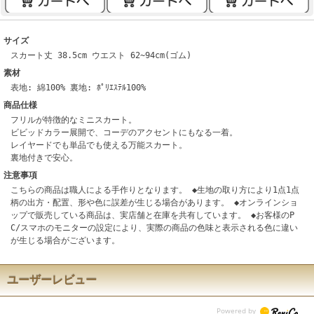
サイズ
スカート丈 38.5cm ウエスト 62~94cm(ゴム)
素材
表地: 綿100% 裏地: ﾎﾟﾘｴｽﾃﾙ100%
商品仕様
フリルが特徴的なミニスカート。
ビビッドカラー展開で、コーデのアクセントにもなる一着。
レイヤードでも単品でも使える万能スカート。
裏地付きで安心。
注意事項
こちらの商品は職人による手作りとなります。 ◆生地の取り方により1点1点
柄の出方・配置、形や色に誤差が生じる場合があります。 ◆オンラインショ
ップで販売している商品は、実店舗と在庫を共有しています。 ◆お客様のP
C/スマホのモニターの設定により、実際の商品の色味と表示される色に違い
が生じる場合がございます。
ユーザーレビュー