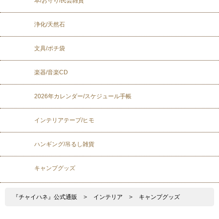
本/お守り/民芸雑貨
浄化/天然石
文具/ポチ袋
楽器/音楽CD
2026年カレンダー/スケジュール手帳
インテリアテープ/ヒモ
ハンギング/吊るし雑貨
キャンプグッズ
『チャイハネ』公式通販
>
インテリア
>
キャンプグッズ