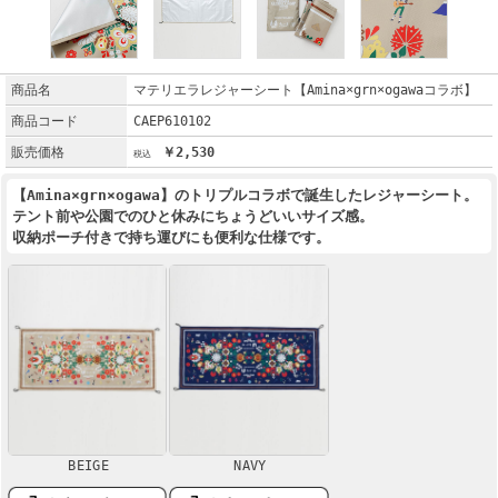
商品名
マテリエラレジャーシート【Amina×grn×ogawaコラボ】
商品コード
CAEP610102
販売価格
￥2,530
【Amina×grn×ogawa】のトリプルコラボで誕生したレジャーシート。
テント前や公園でのひと休みにちょうどいいサイズ感。
収納ポーチ付きで持ち運びにも便利な仕様です。
BEIGE
NAVY