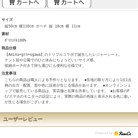
サイズ
縦50cm 横110cm ポーチ 縦 18cm 横 11cm
素材
ﾎﾟﾘｴｽﾃﾙ100%
商品仕様
【Amina×grn×ogawa】のトリプルコラボで誕生したレジャーシート。
テント前や公園でのひと休みにちょうどいいサイズ感。
収納ポーチ付きで持ち運びにも便利な仕様です。
注意事項
こちらの商品は職人による手作りとなります。 ◆生地の取り方により1点1点
柄の出方・配置、形や色に誤差が生じる場合があります。 ◆オンラインショ
ップで販売している商品は、実店舗と在庫を共有しています。 ◆お客様のP
C/スマホのモニターの設定により、実際の商品の色味と表示される色に違い
が生じる場合がございます。
ユーザーレビュー