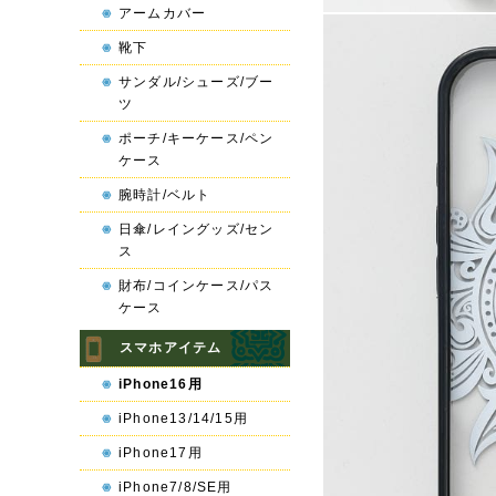
アームカバー
靴下
サンダル/シューズ/ブー
ツ
ポーチ/キーケース/ペン
ケース
腕時計/ベルト
日傘/レイングッズ/セン
ス
財布/コインケース/パス
ケース
スマホアイテム
iPhone16用
iPhone13/14/15用
iPhone17用
iPhone7/8/SE用