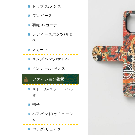
トップス/メンズ
ワンピース
羽織り/カーデ
レディースパンツ/サロ
ペ
スカート
メンズパンツ/サロペ
インナー/レギンス
ファッション雑貨
ストール/スヌード/パレ
オ
帽子
ヘアバンド/カチューシ
ャ
バッグ/リュック