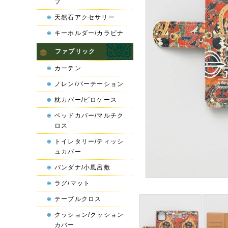
プ
天然石アクセサリー
キーホルダー/カラビナ
ファブリック
カーテン
ノレン/パーテーション
枕カバー/ピロケース
ベッドカバー/マルチク
ロス
トイレタリー/ティッシ
ュカバー
バンダナ/小風呂敷
ラグ/マット
テーブルクロス
クッション/クッション
カバー