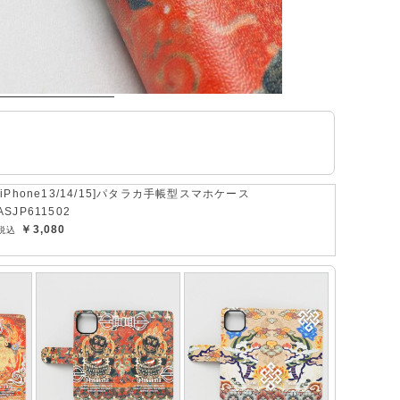
[iPhone13/14/15]パタラカ手帳型スマホケース
ASJP611502
￥3,080