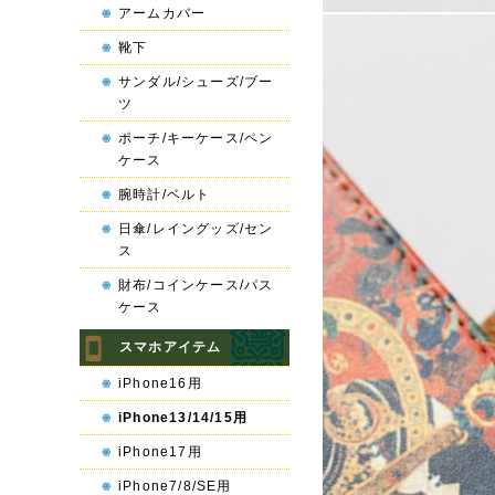
アームカバー
靴下
サンダル/シューズ/ブー
ツ
ポーチ/キーケース/ペン
ケース
腕時計/ベルト
日傘/レイングッズ/セン
ス
財布/コインケース/パス
ケース
スマホアイテム
iPhone16用
iPhone13/14/15用
iPhone17用
iPhone7/8/SE用