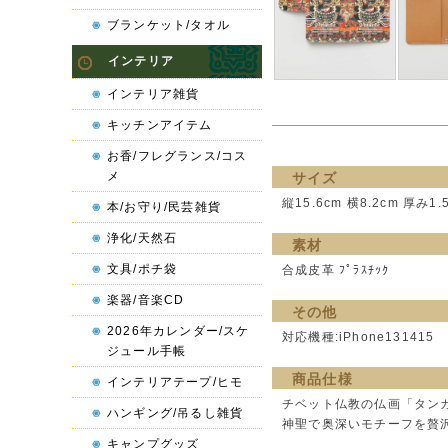
ブランケット/タオル
インテリア
インテリア雑貨
キッチンアイテム
お香/フレグランス/コス
メ
サイズ
縦15.6cm 横8.2cm 厚み1
本/お守り/民芸雑貨
浄化/天然石
素材
文具/ポチ袋
合成皮革 ﾌﾟﾗｽﾁｯｸ
楽器/音楽CD
その他
2026年カレンダー/スケ
対応機種:iPhone131415
ジュール手帳
商品仕様
インテリアテープ/ヒモ
チベット仏教の仏画「タン
ハンギング/吊るし雑貨
神聖で奥深いモチーフを贅
キャンプグッズ