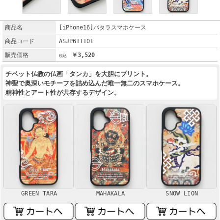
商品名
[iPhone16]パタラスマホケース
商品コード
ASJP611101
販売価格
￥3,520
チベット仏教の仏画「タンカ」を大胆にプリント。
神聖で奥深いモチーフを詰め込んだ唯一無二のスマホケース。
精神性とアート性が共存するデザイン。
GREEN TARA
MAHAKALA
SNOW LION