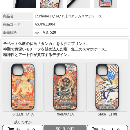
商品名
[iPhone13/14/15]パタラカスマホケース
商品コード
ASJP611004
販売価格
￥3,520
チベット仏教の仏画「タンカ」を大胆にプリント。
神聖で奥深いモチーフを詰め込んだ唯一無二のスマホケース。
精神性とアート性が共存するデザイン。
GREEN TARA
MAHAKALA
SNOW LION
残りわずか
SOLD OUT