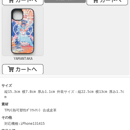
YAMANTAKA
サイズ
縦15.3cm 横7.8cm 厚み1.1cm 外装サイズ：縦22.5cm 横13cm 厚み1.7c
m
素材
TPU(熱可塑性ﾎﾟﾘｳﾚﾀﾝ) 合成皮革
その他
対応機種:iPhone131415