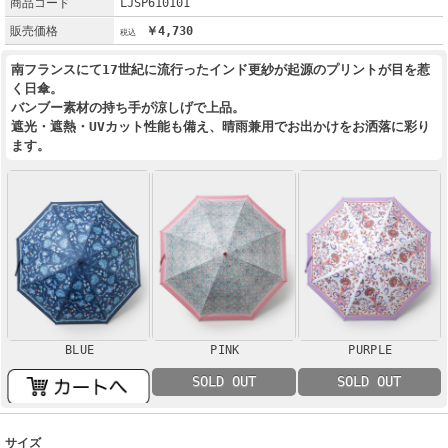
商品コード
LJSP610101
販売価格
￥4,730
南フランスにて17世紀に流行ったインド更紗が起源のプリントが目を惹
く日傘。
バンブー素材の持ち手が涼しげで上品。
遮光・遮熱・UVカット性能も備え、晴雨兼用でお出かけをお洒落に彩り
ます。
BLUE
PINK
PURPLE
SOLD OUT
SOLD OUT
サイズ