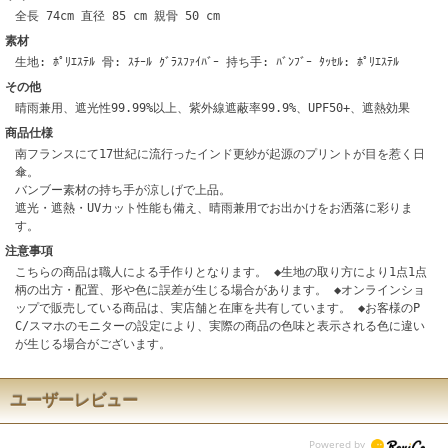
全長 74cm 直径 85 cm 親骨 50 cm
素材
生地: ﾎﾟﾘｴｽﾃﾙ 骨: ｽﾁｰﾙ ｸﾞﾗｽﾌｧｲﾊﾞｰ 持ち手: ﾊﾞﾝﾌﾞｰ ﾀｯｾﾙ: ﾎﾟﾘｴｽﾃﾙ
その他
晴雨兼用、遮光性99.99%以上、紫外線遮蔽率99.9%、UPF50+、遮熱効果
商品仕様
南フランスにて17世紀に流行ったインド更紗が起源のプリントが目を惹く日
傘。
バンブー素材の持ち手が涼しげで上品。
遮光・遮熱・UVカット性能も備え、晴雨兼用でお出かけをお洒落に彩りま
す。
注意事項
こちらの商品は職人による手作りとなります。 ◆生地の取り方により1点1点
柄の出方・配置、形や色に誤差が生じる場合があります。 ◆オンラインショ
ップで販売している商品は、実店舗と在庫を共有しています。 ◆お客様のP
C/スマホのモニターの設定により、実際の商品の色味と表示される色に違い
が生じる場合がございます。
ユーザーレビュー