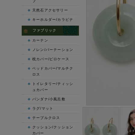
プ
天然石アクセサリー
キーホルダー/カラビナ
ファブリック
カーテン
ノレン/パーテーション
枕カバー/ピロケース
ベッドカバー/マルチク
ロス
トイレタリー/ティッシ
ュカバー
バンダナ/小風呂敷
ラグ/マット
テーブルクロス
クッション/クッション
カバー