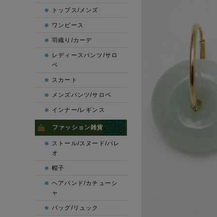
トップス/メンズ
ワンピース
羽織り/カーデ
レディースパンツ/サロ
ペ
スカート
メンズパンツ/サロペ
インナー/レギンス
ファッション雑貨
ストール/スヌード/パレ
オ
帽子
ヘアバンド/カチューシ
ャ
バッグ/リュック