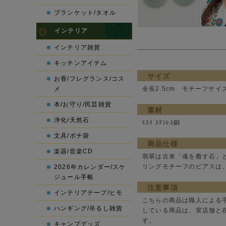
ブランケット/タオル
インテリア
インテリア雑貨
キッチンアイテム
サイズ
お香/フレグランス/コス
メ
全長2.5cm モチーフサイズ
本/お守り/民芸雑貨
素材
浄化/天然石
ﾋｽｲ ｽﾃﾝﾚｽ銅
文具/ポチ袋
商品仕様
楽器/音楽CD
翡翠は古来「魂を癒す石」
リングモチーフのピアスは
2026年カレンダー/スケ
ジュール手帳
注意事項
インテリアテープ/ヒモ
こちらの商品は職人による
ハンギング/吊るし雑貨
している商品は、実店舗と
す。
キャンプグッズ