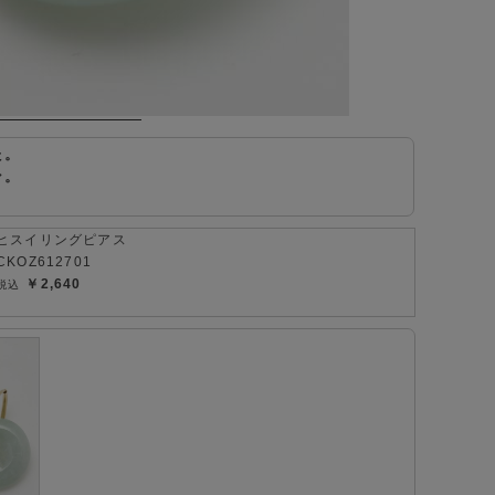
た。
ン。
ヒスイリングピアス
CKOZ612701
￥2,640