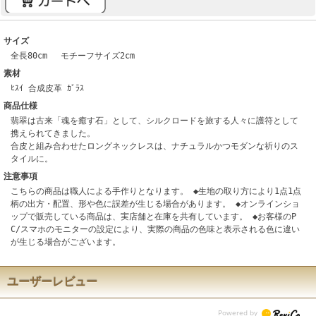
サイズ
全長80cm モチーフサイズ2cm
素材
ﾋｽｲ 合成皮革 ｶﾞﾗｽ
商品仕様
翡翠は古来「魂を癒す石」として、シルクロードを旅する人々に護符として
携えられてきました。
合皮と組み合わせたロングネックレスは、ナチュラルかつモダンな祈りのス
タイルに。
注意事項
こちらの商品は職人による手作りとなります。 ◆生地の取り方により1点1点
柄の出方・配置、形や色に誤差が生じる場合があります。 ◆オンラインショ
ップで販売している商品は、実店舗と在庫を共有しています。 ◆お客様のP
C/スマホのモニターの設定により、実際の商品の色味と表示される色に違い
が生じる場合がございます。
ユーザーレビュー