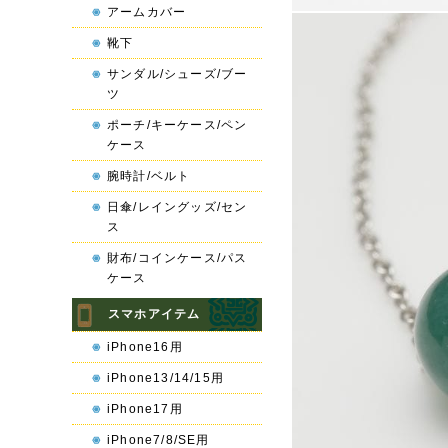
アームカバー
靴下
サンダル/シューズ/ブー
ツ
ポーチ/キーケース/ペン
ケース
腕時計/ベルト
日傘/レイングッズ/セン
ス
財布/コインケース/パス
ケース
スマホアイテム
iPhone16用
iPhone13/14/15用
iPhone17用
iPhone7/8/SE用