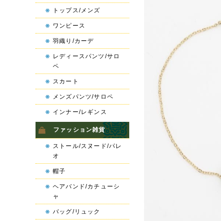
トップス/メンズ
ワンピース
羽織り/カーデ
レディースパンツ/サロ
ペ
スカート
メンズパンツ/サロペ
インナー/レギンス
ファッション雑貨
ストール/スヌード/パレ
オ
帽子
ヘアバンド/カチューシ
ャ
バッグ/リュック