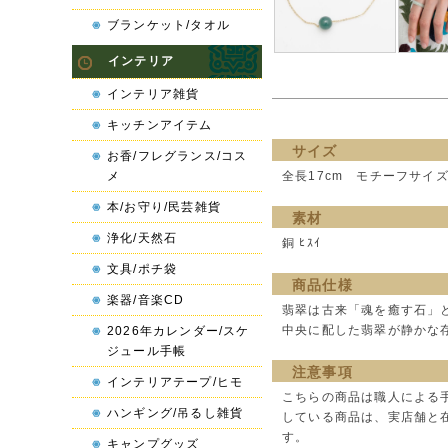
ブランケット/タオル
インテリア
インテリア雑貨
キッチンアイテム
サイズ
お香/フレグランス/コス
メ
全長17cm モチーフサイズ0
本/お守り/民芸雑貨
素材
浄化/天然石
銅 ﾋｽｲ
文具/ポチ袋
商品仕様
楽器/音楽CD
翡翠は古来「魂を癒す石」
中央に配した翡翠が静かな
2026年カレンダー/スケ
ジュール手帳
注意事項
インテリアテープ/ヒモ
こちらの商品は職人による
ハンギング/吊るし雑貨
している商品は、実店舗と
す。
キャンプグッズ