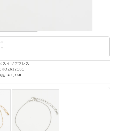
た。
ト。
ヒスイツブブレス
CKOZ612101
￥1,760