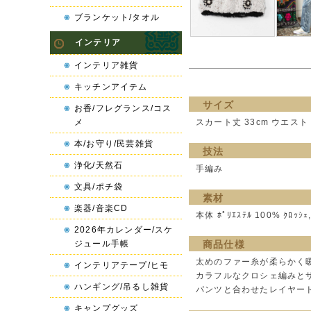
ブランケット/タオル
インテリア
インテリア雑貨
キッチンアイテム
サイズ
お香/フレグランス/コス
メ
スカート丈 33cm ウエスト 
本/お守り/民芸雑貨
技法
浄化/天然石
手編み
文具/ポチ袋
素材
楽器/音楽CD
本体 ﾎﾟﾘｴｽﾃﾙ 100% ｸﾛｯｼ
2026年カレンダー/スケ
ジュール手帳
商品仕様
太めのファー糸が柔らかく
インテリアテープ/ヒモ
カラフルなクロシェ編みと
ハンギング/吊るし雑貨
パンツと合わせたレイヤー
キャンプグッズ