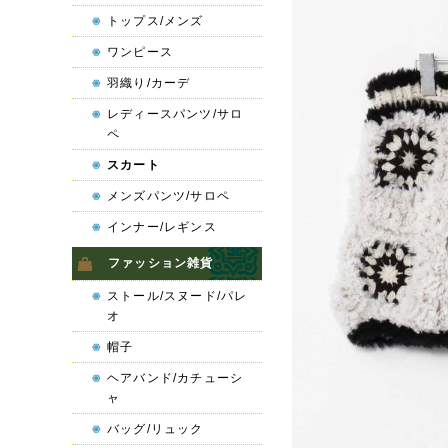
トップス/メンズ
ワンピース
羽織り/カーデ
レディースパンツ/サロ
ペ
スカート
メンズパンツ/サロペ
インナー/レギンス
ファッション雑貨
ストール/スヌード/パレ
オ
帽子
ヘアバンド/カチューシ
ャ
バッグ/リュック