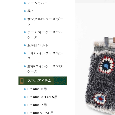
アームカバー
靴下
サンダル/シューズ/ブー
ツ
ポーチ/キーケース/ペン
ケース
腕時計/ベルト
日傘/レイングッズ/セン
ス
財布/コインケース/パス
ケース
スマホアイテム
iPhone16用
iPhone13/14/15用
iPhone17用
iPhone7/8/SE用