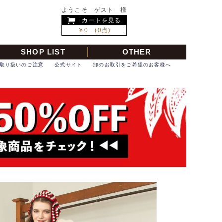
ようこそ ゲスト 様
カートを見る
￥0 (0点)
SHOP LIST
OTHER
取り扱いのご注意
公式サイト
卸のお取引をご希望のお客様へ