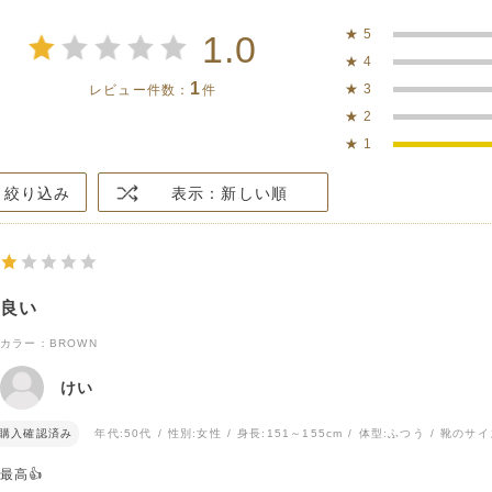
★
5
1.0
★
4
1
★
3
レビュー件数：
件
★
2
★
1
絞り込み
表示：新しい順
良い
カラー：BROWN
けい
購入確認済み
年代:
50代
性別:
女性
身長:
151～155cm
体型:
ふつう
靴のサイ
最高👍