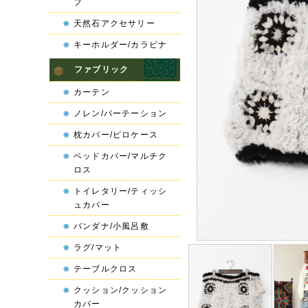
プ
天然石アクセサリー
キーホルダー/カラビナ
ファブリック
カーテン
ノレン/パーテーション
枕カバー/ピロケース
ベッドカバー/マルチク
ロス
トイレタリー/ティッシ
ュカバー
バンダナ/小風呂敷
ラグ/マット
テーブルクロス
クッション/クッション
カバー