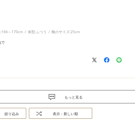
:
166～170cm
体型:
ふつう
靴のサイズ:
25cm
地で
もっと見る
絞り込み
表示：新しい順