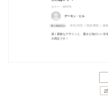
カラー：WHITE
デーモン・ヒル
年代:
50代
性別:
男性
身長
購入確認済み
凄く素敵なデザインと、履き心地のいい生
大満足です！