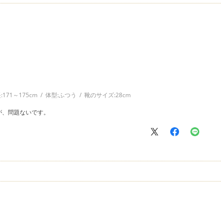
:
171～175cm
体型:
ふつう
靴のサイズ:
28cm
が、問題ないです。