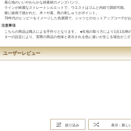
着心地のいいやわらかな綿素材のメンズパンツ。
ラインが綺麗なストレートシルエットで、ウエストはゴムと内紐で調節可能。
裾に線画で描かれた、木々や葉、鳥の刺しゅうがポイント。
70年代のヒッピーをイメージした色展開で、シャツとのセットアップコーデが
注意事項
こちらの商品は職人による手作りとなります。 ◆生地の取り方により1点1点柄
ターの設定により、実際の商品の色味と表示される色に違いが生じる場合がござ
ユーザーレビュー
絞り込み
表示：新し