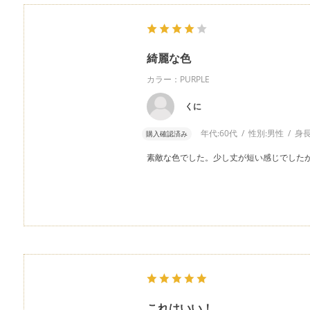
綺麗な色
カラー：PURPLE
くに
年代:
60代
性別:
男性
身長
購入確認済み
素敵な色でした。少し丈が短い感じでした
これはいい！