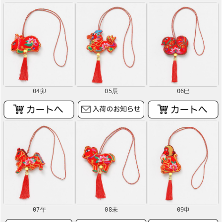
04卯
05辰
06巳
07午
08未
09申