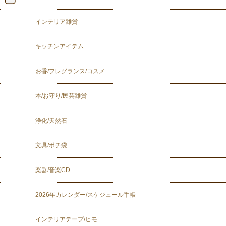
インテリア雑貨
キッチンアイテム
お香/フレグランス/コスメ
本/お守り/民芸雑貨
浄化/天然石
文具/ポチ袋
楽器/音楽CD
2026年カレンダー/スケジュール手帳
インテリアテープ/ヒモ