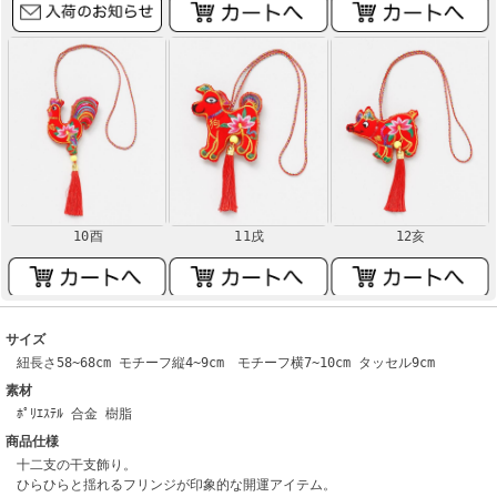
10酉
11戌
12亥
サイズ
紐長さ58~68cm モチーフ縦4~9cm モチーフ横7~10cm タッセル9cm
素材
ﾎﾟﾘｴｽﾃﾙ 合金 樹脂
商品仕様
十二支の干支飾り。
ひらひらと揺れるフリンジが印象的な開運アイテム。