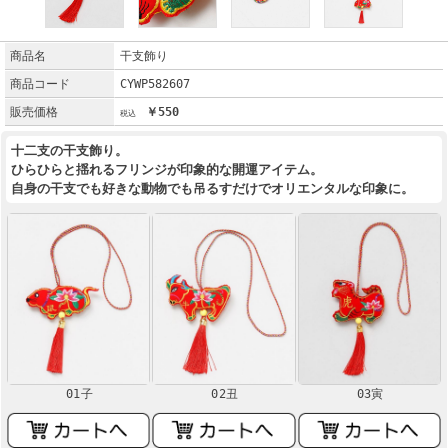
商品名
干支飾り
商品コード
CYWP582607
販売価格
￥550
十二支の干支飾り。
ひらひらと揺れるフリンジが印象的な開運アイテム。
自身の干支でも好きな動物でも吊るすだけでオリエンタルな印象に。
01子
02丑
03寅