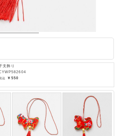
干支飾り
CYWP582604
￥550