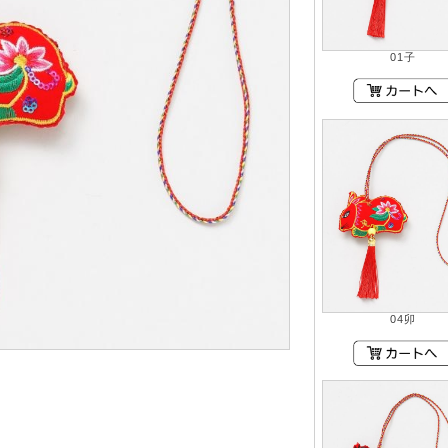
01子
04卯