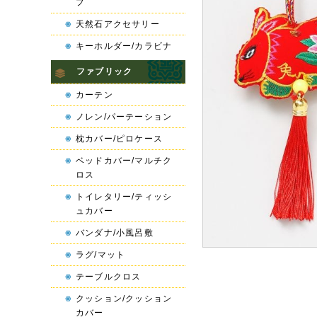
プ
天然石アクセサリー
キーホルダー/カラビナ
ファブリック
カーテン
ノレン/パーテーション
枕カバー/ピロケース
ベッドカバー/マルチク
ロス
トイレタリー/ティッシ
ュカバー
バンダナ/小風呂敷
ラグ/マット
テーブルクロス
クッション/クッション
カバー