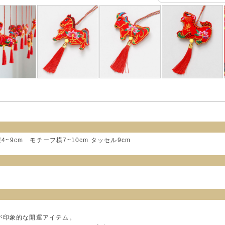
縦4~9cm モチーフ横7~10cm タッセル9cm
が印象的な開運アイテム。