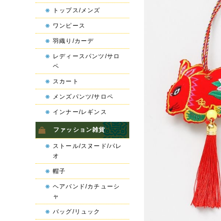
トップス/メンズ
ワンピース
羽織り/カーデ
レディースパンツ/サロ
ペ
スカート
メンズパンツ/サロペ
インナー/レギンス
ファッション雑貨
ストール/スヌード/パレ
オ
帽子
ヘアバンド/カチューシ
ャ
バッグ/リュック