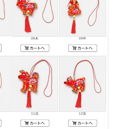
08未
09申
11戌
12亥