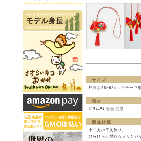
サイズ
紐長さ58~68cm モチーフ
素材
ﾎﾟﾘｴｽﾃﾙ 合金 樹脂
商品仕様
十二支の干支飾り。
ひらひらと揺れるフリンジ