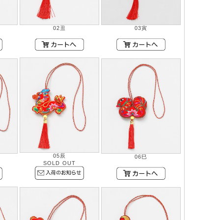
02丑
03寅
05辰
06巳
SOLD OUT