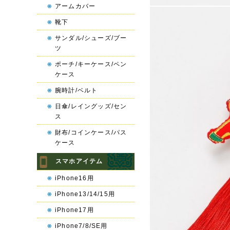
アームカバー
靴下
サンダル/シューズ/ブー
ツ
ポーチ/キーケース/ペン
ケース
腕時計/ベルト
日傘/レイングッズ/セン
ス
財布/コインケース/パス
ケース
スマホアイテム
iPhone16用
iPhone13/14/15用
iPhone17用
iPhone7/8/SE用