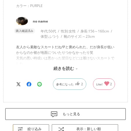
カラー：PURPLE
no name
購入確認済み
年代:
50代
性別:
女性
身長:
156～160cm
体型:
ふつう
靴のサイズ:
～23cm
友人から素敵なスカートだね💜と褒められた、だが身長が低い
からなのか裾が地面についたりつかなかったり笑
天気の悪い時或いは悪かった翌日などには履けないスカートで
した。
続きを読む
でもでも私的には気に入ってます。
2
2
参考になった
Like!
もっと見る
絞り込み
表示：新しい順