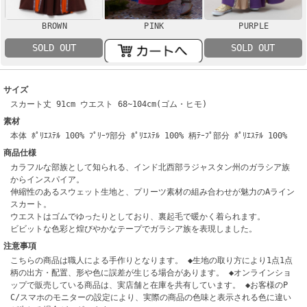
BROWN
PINK
PURPLE
SOLD OUT
SOLD OUT
サイズ
スカート丈 91cm ウエスト 68~104cm(ゴム・ヒモ)
素材
本体 ﾎﾟﾘｴｽﾃﾙ 100% ﾌﾟﾘｰﾂ部分 ﾎﾟﾘｴｽﾃﾙ 100% 柄ﾃｰﾌﾟ部分 ﾎﾟﾘｴｽﾃﾙ 100%
商品仕様
カラフルな部族として知られる、インド北西部ラジャスタン州のガラシア族
からインスパイア。
伸縮性のあるスウェット生地と、プリーツ素材の組み合わせが魅力のAライン
スカート。
ウエストはゴムでゆったりとしており、裏起毛で暖かく着られます。
ビビットな色彩と煌びやかなテープでガラシア族を表現しました。
注意事項
こちらの商品は職人による手作りとなります。 ◆生地の取り方により1点1点
柄の出方・配置、形や色に誤差が生じる場合があります。 ◆オンラインショ
ップで販売している商品は、実店舗と在庫を共有しています。 ◆お客様のP
C/スマホのモニターの設定により、実際の商品の色味と表示される色に違い