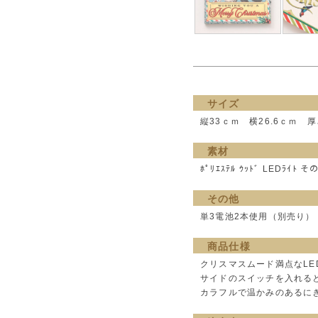
サイズ
縦33ｃｍ 横26.6ｃｍ 厚
素材
ﾎﾟﾘｴｽﾃﾙ ｳｯﾄﾞ LEDﾗｲﾄ そ
その他
単3電池2本使用（別売り）
商品仕様
クリスマスムード満点なLE
サイドのスイッチを入れる
カラフルで温かみのあるに