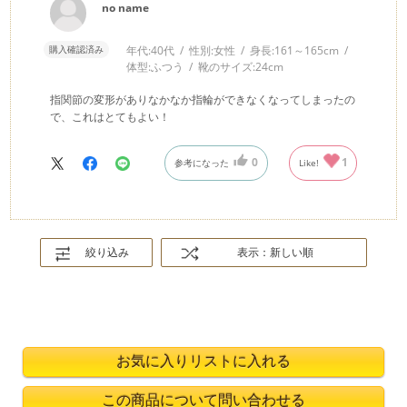
no name
購入確認済み
年代:
40代
性別:
女性
身長:
161～165cm
体型:
ふつう
靴のサイズ:
24cm
指関節の変形がありなかなか指輪ができなくなってしまったの
で、これはとてもよい！
0
1
参考になった
Like!
絞り込み
表示：新しい順