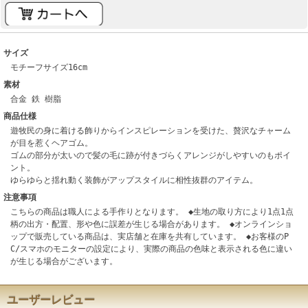
サイズ
モチーフサイズ16cm
素材
合金 鉄 樹脂
商品仕様
遊牧民の身に着ける飾りからインスピレーションを受けた、贅沢なチャーム
が目を惹くヘアゴム。
ゴムの部分が太いので髪の毛に跡が付きづらくアレンジがしやすいのもポイ
ント。
ゆらゆらと揺れ動く装飾がアップスタイルに相性抜群のアイテム。
注意事項
こちらの商品は職人による手作りとなります。 ◆生地の取り方により1点1点
柄の出方・配置、形や色に誤差が生じる場合があります。 ◆オンラインショ
ップで販売している商品は、実店舗と在庫を共有しています。 ◆お客様のP
C/スマホのモニターの設定により、実際の商品の色味と表示される色に違い
が生じる場合がございます。
ユーザーレビュー