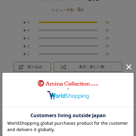
5
レビュー件数：
件
★
5
(5)
★
4
(0)
★
3
(0)
★
2
(0)
★
1
(0)
絞り込み
表示：新しい順
2026.7.21
色違い買いしました
カラー：TURQUOISE
リカちん