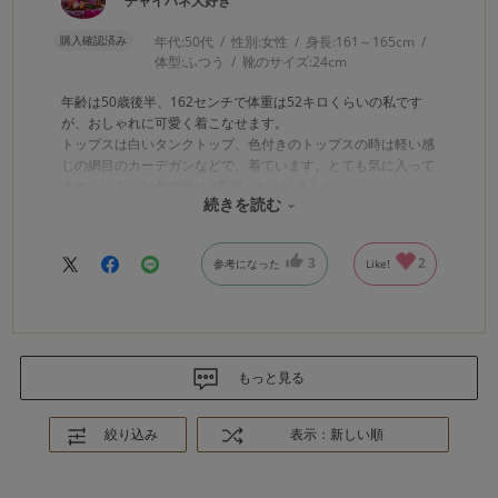
チャイハネ大好き
購入確認済み
年代:
50代
性別:
女性
身長:
161～165cm
体型:
ふつう
靴のサイズ:
24cm
年齢は50歳後半、162センチで体重は52キロくらいの私です
が、おしゃれに可愛く着こなせます。
トップスは白いタンクトップ、色付きのトップスの時は軽い感
じの網目のカーデガンなどで、着ています。とても気に入って
ます。いろんな色で他に3着買っちゃいました。
続きを読む
旅行にも着ていくのもとても楽しみです。ポップな色と履きや
すさ、歩きやすいパンツでテンション上がりますよ。
3
2
参考になった
Like!
もっと見る
絞り込み
表示：新しい順