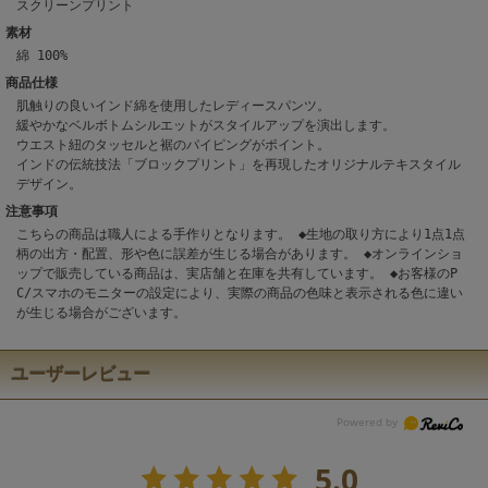
スクリーンプリント
素材
綿 100%
商品仕様
肌触りの良いインド綿を使用したレディースパンツ。
緩やかなベルボトムシルエットがスタイルアップを演出します。
ウエスト紐のタッセルと裾のパイピングがポイント。
インドの伝統技法「ブロックプリント」を再現したオリジナルテキスタイル
デザイン。
注意事項
こちらの商品は職人による手作りとなります。 ◆生地の取り方により1点1点
柄の出方・配置、形や色に誤差が生じる場合があります。 ◆オンラインショ
ップで販売している商品は、実店舗と在庫を共有しています。 ◆お客様のP
C/スマホのモニターの設定により、実際の商品の色味と表示される色に違い
が生じる場合がございます。
ユーザーレビュー
5.0