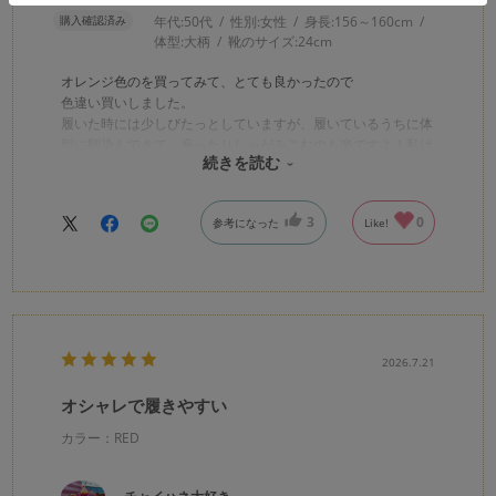
購入確認済み
年代:
50代
性別:
女性
身長:
156～160cm
体型:
大柄
靴のサイズ:
24cm
オレンジ色のを買ってみて、とても良かったので
色違い買いしました。
履いた時には少しぴたっとしていますが、履いているうちに体
型に馴染んできて、座ったりしゃがみこむのも楽ですよ！私は
続きを読む
やや太めですが、体型カバーにもピッタリです♪
3
0
参考になった
Like!
2026.7.21
オシャレで履きやすい
カラー：RED