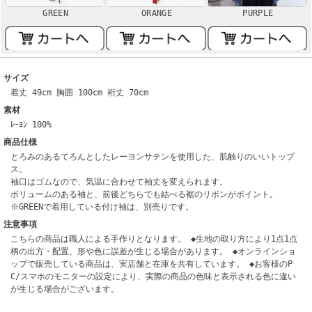
GREEN
ORANGE
PURPLE
サイズ
着丈 49cm 胸囲 100cm 裄丈 70cm
素材
ﾚｰﾖﾝ 100%
商品仕様
とろみのあるてろんとしたレーヨンサテンを使用した、肌触りのいいトップ
ス。
袖口はゴムなので、気温に合わせて袖丈を変えられます。
ボリュームのある袖と、前後どちらでも結べる裾のリボンがポイント。
※GREENで着用している付け袖は、別売りです。
注意事項
こちらの商品は職人による手作りとなります。 ◆生地の取り方により1点1点
柄の出方・配置、形や色に誤差が生じる場合があります。 ◆オンラインショ
ップで販売している商品は、実店舗と在庫を共有しています。 ◆お客様のP
C/スマホのモニターの設定により、実際の商品の色味と表示される色に違い
が生じる場合がございます。