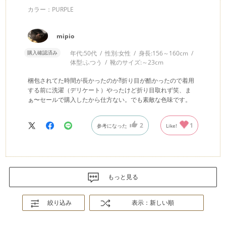
カラー：PURPLE
mipio
購入確認済み
年代:
50代
性別:
女性
身長:
156～160cm
体型:
ふつう
靴のサイズ:
～23cm
梱包されてた時間が長かったのか⁈折り目が酷かったので着用
する前に洗濯（デリケート）やったけど折り目取れず笑、ま
ぁ〜セールで購入したから仕方ない。でも素敵な色味です。
2
1
参考になった
Like!
もっと見る
絞り込み
表示：新しい順