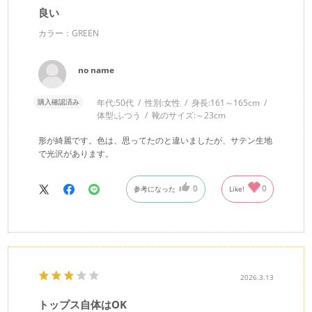
良い
カラー：GREEN
no name
購入確認済み
年代:
50代
性別:
女性
身長:
161～165cm
体型:
ふつう
靴のサイズ:
～23cm
形が綺麗です。色は、思ってたのと違いましたが、サテン生地
で光沢があります。
0
0
参考になった
Like!
2026.3.13
トップス自体はOK