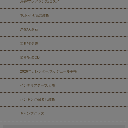
お香/フレグランス/コスメ
本/お守り/民芸雑貨
浄化/天然石
文具/ポチ袋
楽器/音楽CD
2026年カレンダー/スケジュール手帳
インテリアテープ/ヒモ
ハンギング/吊るし雑貨
キャンプグッズ