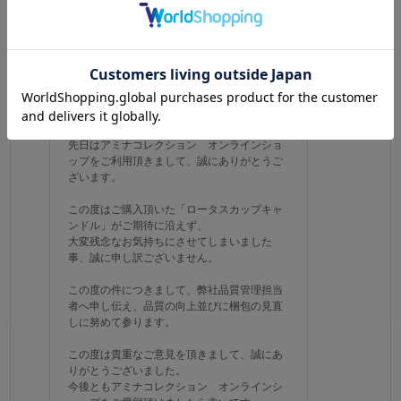
続きを読む
要だと思います。
0
0
参考になった
Like!
店舗からの回答
2025.8.26
先日はアミナコレクション オンラインショ
ップをご利用頂きまして、誠にありがとうご
ざいます。
この度はご購入頂いた「ロータスカップキャ
ンドル」がご期待に沿えず、
大変残念なお気持ちにさせてしまいました
事、誠に申し訳ございません。
この度の件につきまして、弊社品質管理担当
者へ申し伝え、品質の向上並びに梱包の見直
しに努めて参ります。
この度は貴重なご意見を頂きまして、誠にあ
りがとうございました。
今後ともアミナコレクション オンラインシ