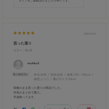
ョップをご愛顧頂けましたら幸いです。
2025.8.23
思った通り
カラー：BLUE
mukku3
購入確認済み
年代:
50代
性別:
女性
身長:
156～160cm
体型:
ふつう
靴のサイズ:
24cm
画像のまま思った通りの商品でした。
何色かまとめて購入。
早速飾ってます。