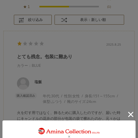
★
1
(1)
絞り込み
表示：新しい順
2025.8.25
とても残念。包装に難あり
カラー：BLUE
塩飯
購入確認済み
年代:
30代
性別:
女性
身長:
151～155cm
体型:
ふつう
靴のサイズ:
24cm
火を灯す用ではなく、飾るために購入したのですが、届いた時
にキャンドルの花弁の部分が包装の袋で擦れたのか、元々かは
不明ですが削れていました。
上から被せる蓋のようなものか側面を覆うフィルム（キャンド
ルより高い）で、キャンドル部が袋に擦れないように対策が必