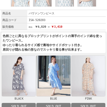
商品名
パヴァンワンピース
商品コード
ISA-520203
販売価格
￥6,820 →
￥3,410
色柄ごとに異なるブロックプリントがポイントの薄手のインド綿を使っ
たワンピース。
ゆったり着られるサイズ感で裏地やサイドポケット付き。
肩回りが隠れる袖の形なのでスッキリ着る事が出来ます。
BLACK
BLUE
PINK
SOLD OUT
SOLD OUT
SOLD OUT