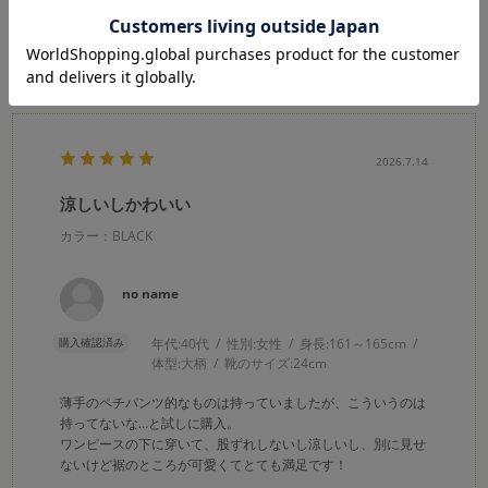
★
1
(0)
絞り込み
表示：新しい順
2026.7.14
涼しいしかわいい
カラー：BLACK
no name
購入確認済み
年代:
40代
性別:
女性
身長:
161～165cm
体型:
大柄
靴のサイズ:
24cm
薄手のペチパンツ的なものは持っていましたが、こういうのは
持ってないな…と試しに購入。
ワンピースの下に穿いて、股ずれしないし涼しいし、別に見せ
ないけど裾のところが可愛くてとても満足です！