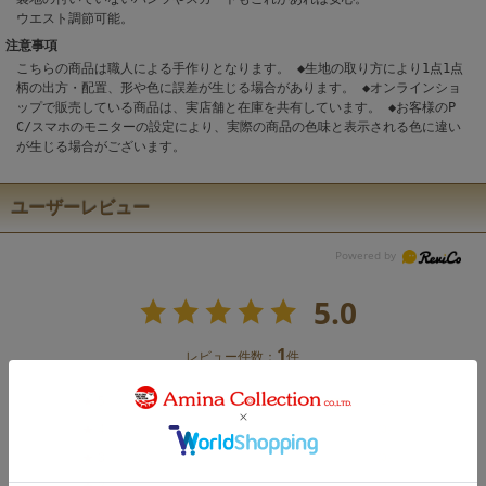
ウエスト調節可能。
注意事項
こちらの商品は職人による手作りとなります。 ◆生地の取り方により1点1点
柄の出方・配置、形や色に誤差が生じる場合があります。 ◆オンラインショ
ップで販売している商品は、実店舗と在庫を共有しています。 ◆お客様のP
C/スマホのモニターの設定により、実際の商品の色味と表示される色に違い
が生じる場合がございます。
ユーザーレビュー
5.0
1
レビュー件数：
件
★
5
(1)
★
4
(0)
★
3
(0)
★
2
(0)