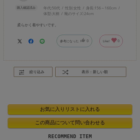
購入確認済み
年代:
50代
性別:
女性
身長:
156～160cm
体型:
大柄
靴のサイズ:
24cm
柔らかく着やすいです。
0
0
参考になった
Like!
絞り込み
表示：新しい順
RECOMMEND ITEM