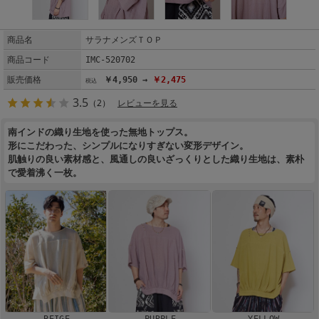
商品名
サラナメンズＴＯＰ
商品コード
IMC-520702
販売価格
￥4,950 →
￥2,475
3.5
（2）
レビューを見る
南インドの織り生地を使った無地トップス。
形にこだわった、シンプルになりすぎない変形デザイン。
肌触りの良い素材感と、風通しの良いざっくりとした織り生地は、素朴
で愛着沸く一枚。
BEIGE
PURPLE
YELLOW