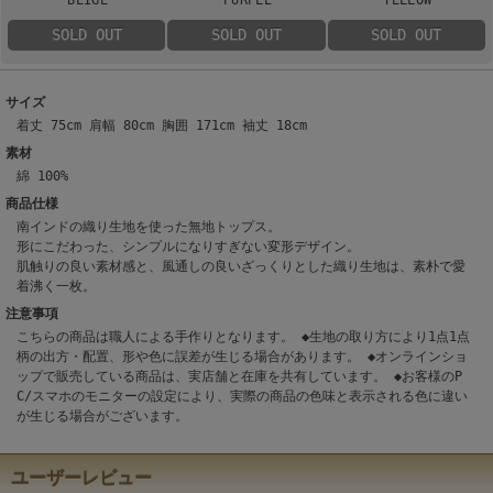
SOLD OUT
SOLD OUT
SOLD OUT
サイズ
着丈 75cm 肩幅 80cm 胸囲 171cm 袖丈 18cm
素材
綿 100%
商品仕様
南インドの織り生地を使った無地トップス。
形にこだわった、シンプルになりすぎない変形デザイン。
肌触りの良い素材感と、風通しの良いざっくりとした織り生地は、素朴で愛
着沸く一枚。
注意事項
こちらの商品は職人による手作りとなります。 ◆生地の取り方により1点1点
柄の出方・配置、形や色に誤差が生じる場合があります。 ◆オンラインショ
ップで販売している商品は、実店舗と在庫を共有しています。 ◆お客様のP
C/スマホのモニターの設定により、実際の商品の色味と表示される色に違い
が生じる場合がございます。
ユーザーレビュー