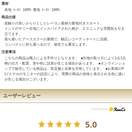
素材
表地 ﾚｰﾖﾝ 100% 裏地 ﾚｰﾖﾝ 100%
商品仕様
肌触りの良いさらりとしたレーヨン素材の裏地付きスカート。
インドのサリー生地にインスパイアされた柄が、エスニックな雰囲気を引き
立てます。
落ち着いたアースカラーの展開で、幅広いコーディネートに活躍。
コンパクトに持ち運べるので、旅先でも重宝します。
注意事項
こちらの商品は職人による手作りとなります。 ◆生地の取り方により1点1点
柄の出方・配置、形や色に誤差が生じる場合があります。 ◆オンラインショ
ップで販売している商品は、実店舗と在庫を共有しています。 ◆お客様のP
C/スマホのモニターの設定により、実際の商品の色味と表示される色に違い
が生じる場合がございます。
ユーザーレビュー
5.0