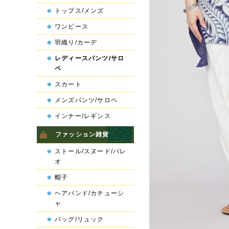
トップス/メンズ
ワンピース
羽織り/カーデ
レディースパンツ/サロ
ペ
スカート
メンズパンツ/サロペ
インナー/レギンス
ファッション雑貨
ストール/スヌード/パレ
オ
帽子
ヘアバンド/カチューシ
ャ
バッグ/リュック