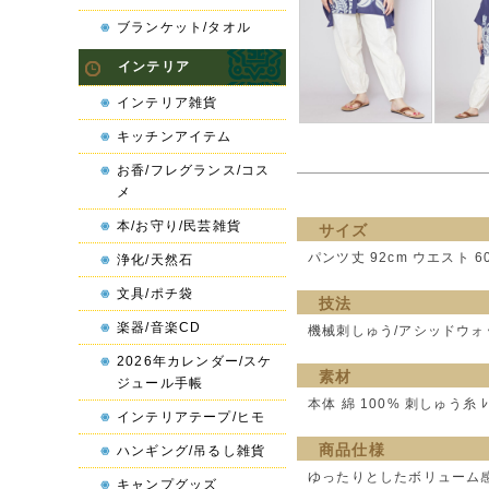
ブランケット/タオル
インテリア
インテリア雑貨
キッチンアイテム
お香/フレグランス/コス
メ
本/お守り/民芸雑貨
サイズ
パンツ丈 92cm ウエスト 60
浄化/天然石
文具/ポチ袋
技法
楽器/音楽CD
機械刺しゅう/アシッドウォ
2026年カレンダー/スケ
素材
ジュール手帳
本体 綿 100% 刺しゅう糸 ﾚｰ
インテリアテープ/ヒモ
商品仕様
ハンギング/吊るし雑貨
ゆったりとしたボリューム
キャンプグッズ