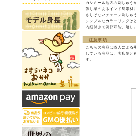
カシミール地方の刺しゅう
張り感のあるインド綿素材
さりげないチェーン刺しゅ
シンプルなカラーリングは
内紐付きで調節可能、嬉し
注意事項
こちらの商品は職人による
している商品は、実店舗と
す。