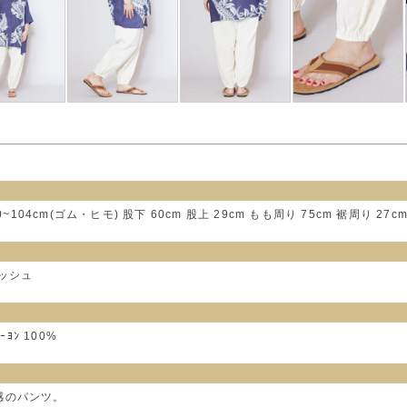
~104cm(ゴム・ヒモ) 股下 60cm 股上 29cm もも周り 75cm 裾周り 27c
ッシュ
ﾖﾝ 100%
感のパンツ。