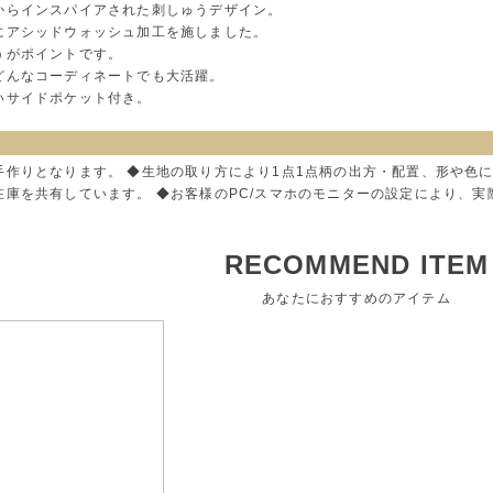
からインスパイアされた刺しゅうデザイン。
にアシッドウォッシュ加工を施しました。
うがポイントです。
どんなコーディネートでも大活躍。
いサイドポケット付き。
手作りとなります。 ◆生地の取り方により1点1点柄の出方・配置、形や色
在庫を共有しています。 ◆お客様のPC/スマホのモニターの設定により、
RECOMMEND ITEM
あなたにおすすめのアイテム