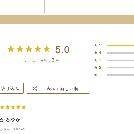
★
5
5.0
★
4
3
★
3
レビュー件数：
件
★
2
★
1
絞り込み
表示：新しい順
かろやか
カラー：BROWN