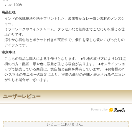
ﾚｰﾖﾝ 100%
商品仕様
インドの伝統技法や柄をプリントした、装飾豊かなレーヨン素材のメンズシ
ャツ。
ミラーワークやコインチャーム、タッセルなど細部までこだわりを感じる仕
上がりです。
涼やかな着心地とポケット付きの実用性で、個性を楽しむ装いにぴったりの
アイテムです。
注意事項
こちらの商品は職人による手作りとなります。 ◆生地の取り方により1点1点
柄の出方・配置、形や色に誤差が生じる場合があります。 ◆オンラインショ
ップで販売している商品は、実店舗と在庫を共有しています。 ◆お客様のP
C/スマホのモニターの設定により、実際の商品の色味と表示される色に違い
が生じる場合がございます。
ユーザーレビュー
レビューはありません。