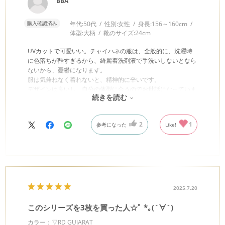
BBA
購入確認済み
年代:
50代
性別:
女性
身長:
156～160cm
体型:
大柄
靴のサイズ:
24cm
UVカットで可愛いい。チャイハネの服は、全般的に、洗濯時
に色落ちが酷すぎるから、綺麗着洗剤液で手洗いしないとなら
ないから、憂鬱になります。
服は気兼ねなく着れないと、精神的に辛いです。
デザインは良いし、自分の体型に合うのでお世話になっていま
続きを読む
すが、色落ちだけが不満足なので、星は２つです
2
1
参考になった
Like!
2025.7.20
このシリーズを3枚を買った人☆ﾟ︎ *｡(`∀︎´)
カラー：▽RD GUJARAT