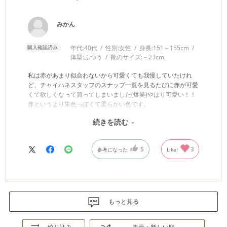
みかん
購入確認済み
年代:
40代
性別:
女性
身長:
151～155cm
体型:
ふつう
靴のサイズ:
～23cm
私は赤があまり似合わないから可愛くても我慢していたけれ
ど、チャイハネスタッフのスナップ一覧を見るたびに赤が可愛
くて欲しくなって買ってしまいました(爆笑)やはり可愛い！！
赤というより朱色っぽくて柔らかい色です。
続きを読む
↑こちらのシリーズは4色ではなくて、5色でした♪
5
3
参考になった
Like!
もっと見る