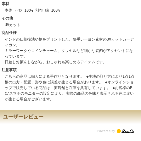
素材
本体 ﾚｰﾖﾝ 100% 別布 綿 100%
その他
UVカット
商品仕様
インドの伝統技法や柄をプリントした、薄手レーヨン素材のUVカットカーデ
ィガン。
ミラーワークやコインチャーム、タッセルなど細かな装飾がアクセントにな
っています。
日差し対策をしながら、おしゃれも楽しめるアイテムです。
注意事項
こちらの商品は職人による手作りとなります。 ◆生地の取り方により1点1点
柄の出方・配置、形や色に誤差が生じる場合があります。 ◆オンラインショ
ップで販売している商品は、実店舗と在庫を共有しています。 ◆お客様のP
C/スマホのモニターの設定により、実際の商品の色味と表示される色に違い
が生じる場合がございます。
ユーザーレビュー