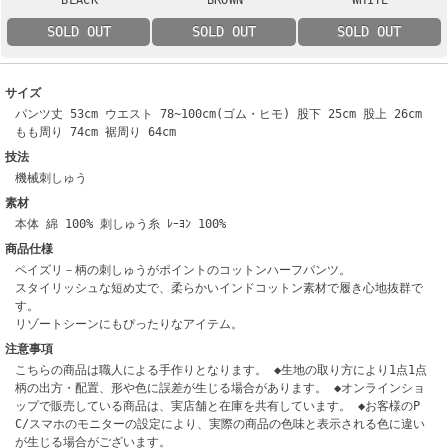
SOLD OUT
SOLD OUT
SOLD OUT
サイズ
パンツ丈 53cm ウエスト 78~100cm(ゴム・ヒモ) 股下 25cm 股上 26cm
もも周り 74cm 裾周り 64cm
技法
機械刺しゅう
素材
本体 綿 100% 刺しゅう糸 ﾚｰﾖﾝ 100%
商品仕様
ペイズリ－柄の刺しゅうがポイントのコットンハーフパンツ。
スタイリッシュな短め丈で、柔らかいインドコットン素材で履き心地抜群で
す。
リゾートシーンにもぴったりなアイテム。
注意事項
こちらの商品は職人による手作りとなります。 ◆生地の取り方により1点1点
柄の出方・配置、形や色に誤差が生じる場合があります。 ◆オンラインショ
ップで販売している商品は、実店舗と在庫を共有しています。 ◆お客様のP
C/スマホのモニターの設定により、実際の商品の色味と表示される色に違い
が生じる場合がございます。