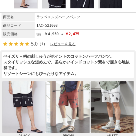
商品名
ラジペメンズハーフパンツ
商品コード
IAC-521003
販売価格
￥4,950 →
￥2,475
5.0
（1）
レビューを見る
ペイズリ－柄の刺しゅうがポイントのコットンハーフパンツ。
スタイリッシュな短め丈で、柔らかいインドコットン素材で履き心地抜
群です。
リゾートシーンにもぴったりなアイテム。
BLACK
BROWN
WHITE