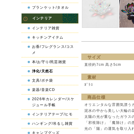
ブランケット/タオル
インテリア
インテリア雑貨
キッチンアイテム
お香/フレグランス/コス
メ
サイズ
本/お守り/民芸雑貨
直径約7cm 高さ5cm
浄化/天然石
素材
文具/ポチ袋
ｶﾞﾗｽ
楽器/音楽CD
商品仕様
2026年カレンダー/スケ
オリエンタルな雰囲気漂う
ジュール手帳
泥水の中から美しい大輪の
インテリアテープ/ヒモ
太陽の光が重なったガラス
「邪視除け」「魔除け」の
ハンギング/吊るし雑貨
光の「陽」の運気を取り入
キャンプグッズ