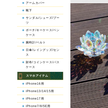
アームカバー
靴下
サンダル/シューズ/ブー
ツ
ポーチ/キーケース/ペン
ケース
腕時計/ベルト
日傘/レイングッズ/セン
ス
財布/コインケース/パス
ケース
スマホアイテム
iPhone16用
iPhone13/14/15用
iPhone17用
iPhone7/8/SE用