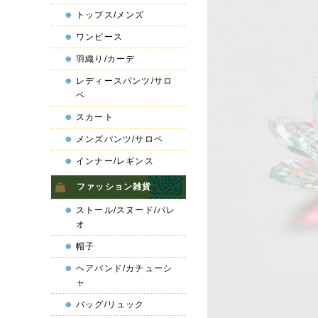
トップス/メンズ
ワンピース
羽織り/カーデ
レディースパンツ/サロ
ペ
スカート
メンズパンツ/サロペ
インナー/レギンス
ファッション雑貨
ストール/スヌード/パレ
オ
帽子
ヘアバンド/カチューシ
ャ
バッグ/リュック