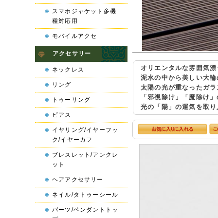
スマホジャケット多機
種対応用
モバイルアクセ
アクセサリー
オリエンタルな雰囲気漂
ネックレス
泥水の中から美しい大輪
リング
太陽の光が重なったガラ
「邪視除け」「魔除け」
トゥーリング
光の「陽」の運気を取り
ピアス
イヤリング/イヤーフッ
ク/イヤーカフ
ブレスレット/アンクレ
ット
ヘアアクセサリー
ネイル/タトゥーシール
パーツ/ペンダントトッ