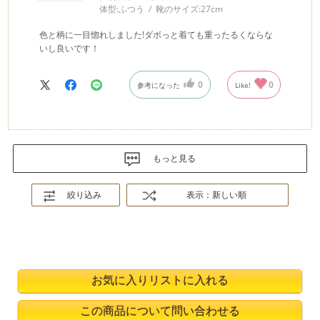
体型:
ふつう
靴のサイズ:
27cm
色と柄に一目惚れしました!ダボっと着ても重ったるくならな
いし良いです！
0
0
参考になった
Like!
もっと見る
絞り込み
表示：新しい順