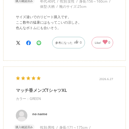
購入確認済み
年代:
40代
性別:
女性
身長:
156～160cm
体型:
大柄
靴のサイズ:
25cm
サイズ違いでのリピート購入です。
ここ数年の猛暑にはもってこいの涼しさ。
色んなボトムにも合いそう。
0
0
参考になった
Like!
2026.6.27
マッチ香メンズTシャツXL
カラー：GREEN
no name
購入確認済み
性別:
男性
身長:
171～175cm