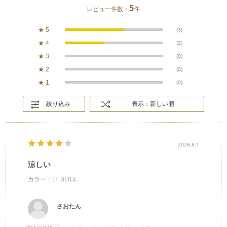
5
レビュー件数：
件
★
5
(3)
★
4
(2)
★
3
(0)
★
2
(0)
★
1
(0)
絞り込み
表示：新しい順
2026.8.1
涼しい
カラー：LT BEIGE
さおたん