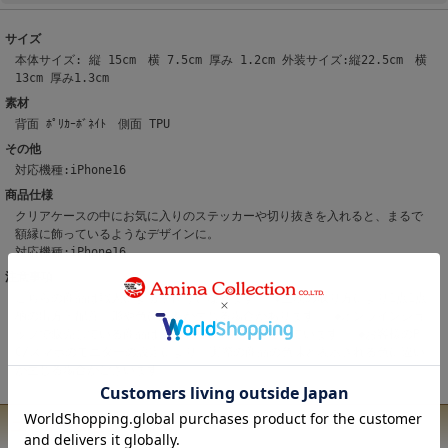
サイズ
本体サイズ: 縦 15cm 横 7.5cm 厚み 1.2cm 外装サイズ:縦22.5cm 横
13cm 厚み1.3cm
素材
背面 ﾎﾟﾘｶｰﾎﾞﾈｲﾄ 側面 TPU
その他
対応機種:iPhone16
商品仕様
クリアケースの中にお気に入りのステッカーや切り抜きを入れると、まるで
額縁に飾っているようなデザインに。
対応機種:iPhone16
注意事項
こちらの商品は職人による手作りとなります。 ◆生地の取り方により1点1点
柄の出方・配置、形や色に誤差が生じる場合があります。 ◆オンラインショ
ップで販売している商品は、実店舗と在庫を共有しています。 ◆お客様のP
C/スマホのモニターの設定により、実際の商品の色味と表示される色に違い
が生じる場合がございます。
ユーザーレビュー