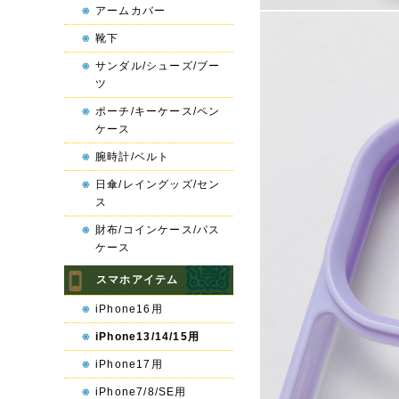
アームカバー
靴下
サンダル/シューズ/ブー
ツ
ポーチ/キーケース/ペン
ケース
腕時計/ベルト
日傘/レイングッズ/セン
ス
財布/コインケース/パス
ケース
スマホアイテム
iPhone16用
iPhone13/14/15用
iPhone17用
iPhone7/8/SE用