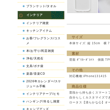
ブランケット/タオル
インテリア
インテリア雑貨
キッチンアイテム
サイズ
お香/フレグランス/コス
メ
本体サイズ: 縦 15cm 横 7
本/お守り/民芸雑貨
素材
浄化/天然石
背面 ﾎﾟﾘｶｰﾎﾞﾈｲﾄ 側面 TP
文具/ポチ袋
その他
楽器/音楽CD
対応機種:iPhone131415
2026年カレンダー/スケ
ジュール手帳
商品仕様
普段から持ち歩くスマート
インテリアテープ/ヒモ
自分らしくカスタマイズで
ハンギング/吊るし雑貨
ロータス【清らかな心】オーム
キャンプグッズ