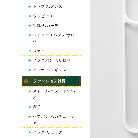
トップス/メンズ
ワンピース
羽織り/カーデ
レディースパンツ/サロ
ペ
スカート
メンズパンツ/サロペ
インナー/レギンス
ファッション雑貨
ストール/スヌード/パレ
オ
帽子
ヘアバンド/カチューシ
ャ
バッグ/リュック