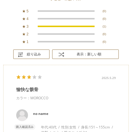
★
5
(0)
★
4
(0)
★
3
(1)
★
2
(0)
★
1
(0)
絞り込み
表示：新しい順
2025.5.29
愉快な骸骨
カラー：MOROCCO
no name
購入確認済み
年代:
40代
性別:
女性
身長:
151～155cm