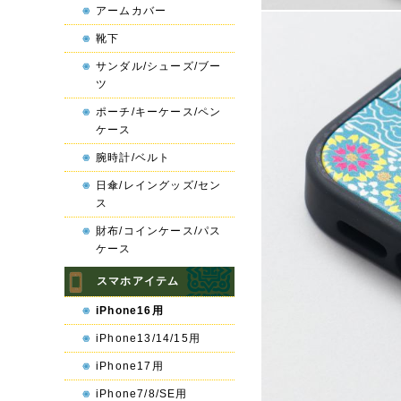
アームカバー
靴下
サンダル/シューズ/ブー
ツ
ポーチ/キーケース/ペン
ケース
腕時計/ベルト
日傘/レイングッズ/セン
ス
財布/コインケース/パス
ケース
スマホアイテム
iPhone16用
iPhone13/14/15用
iPhone17用
iPhone7/8/SE用