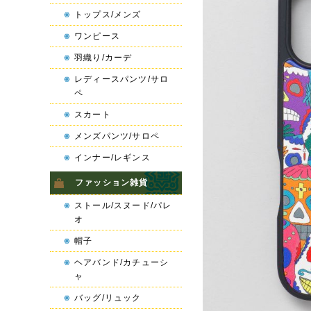
トップス/メンズ
ワンピース
羽織り/カーデ
レディースパンツ/サロ
ペ
スカート
メンズパンツ/サロペ
インナー/レギンス
ファッション雑貨
ストール/スヌード/パレ
オ
帽子
ヘアバンド/カチューシ
ャ
バッグ/リュック