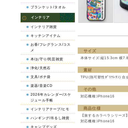
ブランケット/タオル
インテリア
インテリア雑貨
キッチンアイテム
お香/フレグランス/コス
メ
サイズ
本体サイズ:縦15.3cm 横7.
本/お守り/民芸雑貨
浄化/天然石
素材
文具/ポチ袋
TPU(熱可塑性ﾎﾟﾘｳﾚﾀﾝ) 
楽器/音楽CD
その他
2026年カレンダー/スケ
対応機種:iPhone16
ジュール手帳
商品仕様
インテリアテープ/ヒモ
【旅するカラベラシリーズ
ハンギング/吊るし雑貨
対応機種:iPhone16
キャンプグッズ