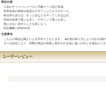
商品仕様
人気のディーバシリーズに手帳ケース型が登場。
世界各国の神様や精霊をデザインしたスマホケース。
毎日持ち歩けば、きっとあなたを守ってくれるはず。
意味や由来で選ぶも良し、デザインで選ぶも良し。
他にはない自分らしさを楽しもう。
対応機種:iPhone16
注意事項
こちらの商品は職人による手作りとなります。 ◆生地の取り方により1点1点柄
ターの設定により、実際の商品の色味と表示される色に違いが生じる場合がござ
ユーザーレビュー