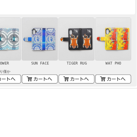
OWER
SUN FACE
TIGER RUG
WAT PHO
り僅か