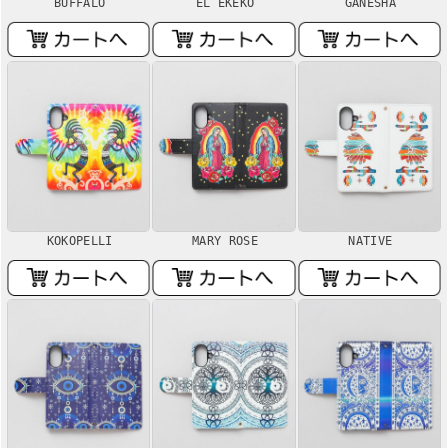
BUFFALO
EL EKEKO
GANESHA
KOKOPELLI
MARY ROSE
NATIVE