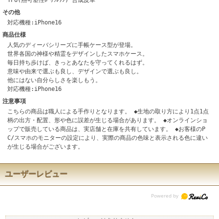
TPU(熱可塑性ﾎﾟﾘｳﾚﾀﾝ) 合成皮革
その他
対応機種:iPhone16
商品仕様
人気のディーバシリーズに手帳ケース型が登場。
世界各国の神様や精霊をデザインしたスマホケース。
毎日持ち歩けば、きっとあなたを守ってくれるはず。
意味や由来で選ぶも良し、デザインで選ぶも良し。
他にはない自分らしさを楽しもう。
対応機種:iPhone16
注意事項
こちらの商品は職人による手作りとなります。 ◆生地の取り方により1点1点
柄の出方・配置、形や色に誤差が生じる場合があります。 ◆オンラインショ
ップで販売している商品は、実店舗と在庫を共有しています。 ◆お客様のP
C/スマホのモニターの設定により、実際の商品の色味と表示される色に違い
が生じる場合がございます。
ユーザーレビュー