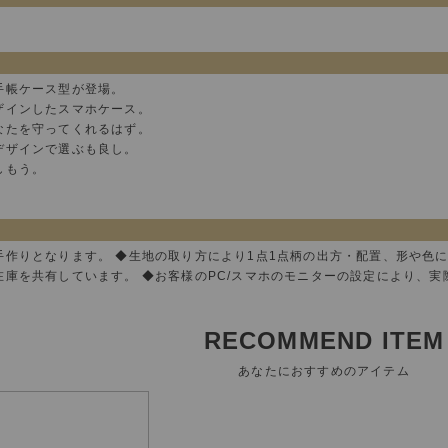
手帳ケース型が登場。
ザインしたスマホケース。
なたを守ってくれるはず。
デザインで選ぶも良し。
しもう。
手作りとなります。 ◆生地の取り方により1点1点柄の出方・配置、形や色
在庫を共有しています。 ◆お客様のPC/スマホのモニターの設定により、
RECOMMEND ITEM
あなたにおすすめのアイテム