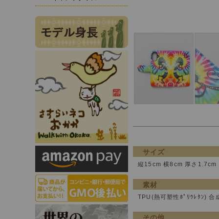
サイズ
縦15cm 横8cm 厚さ1.7cm
素材
TPU(熱可塑性ﾎﾟﾘｳﾚﾀﾝ) 
その他