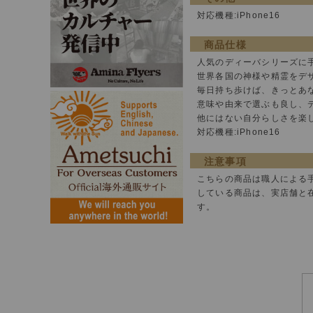
対応機種:iPhone16
商品仕様
人気のディーバシリーズに
世界各国の神様や精霊をデ
毎日持ち歩けば、きっとあ
意味や由来で選ぶも良し、
他にはない自分らしさを楽
対応機種:iPhone16
注意事項
こちらの商品は職人による
している商品は、実店舗と
す。