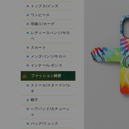
トップス/メンズ
ワンピース
羽織り/カーデ
レディースパンツ/サロ
ペ
スカート
メンズパンツ/サロペ
インナー/レギンス
ファッション雑貨
ストール/スヌード/パレ
オ
帽子
ヘアバンド/カチューシ
ャ
バッグ/リュック