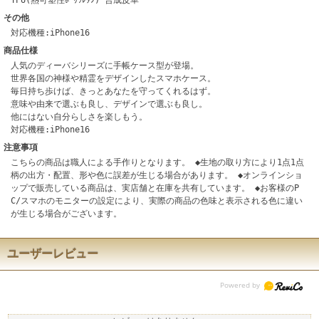
TPU(熱可塑性ﾎﾟﾘｳﾚﾀﾝ) 合成皮革
その他
対応機種:iPhone16
商品仕様
人気のディーバシリーズに手帳ケース型が登場。
世界各国の神様や精霊をデザインしたスマホケース。
毎日持ち歩けば、きっとあなたを守ってくれるはず。
意味や由来で選ぶも良し、デザインで選ぶも良し。
他にはない自分らしさを楽しもう。
対応機種:iPhone16
注意事項
こちらの商品は職人による手作りとなります。 ◆生地の取り方により1点1点
柄の出方・配置、形や色に誤差が生じる場合があります。 ◆オンラインショ
ップで販売している商品は、実店舗と在庫を共有しています。 ◆お客様のP
C/スマホのモニターの設定により、実際の商品の色味と表示される色に違い
が生じる場合がございます。
ユーザーレビュー