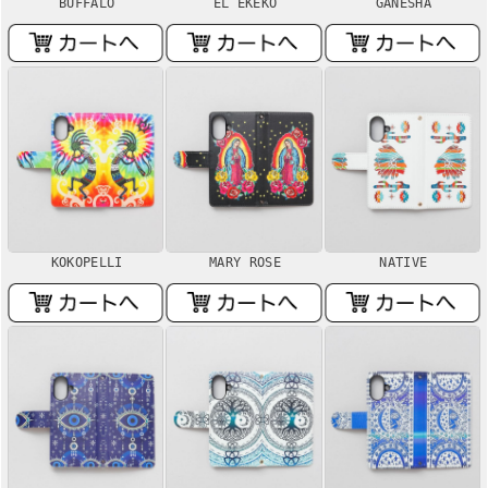
BUFFALO
EL EKEKO
GANESHA
KOKOPELLI
MARY ROSE
NATIVE