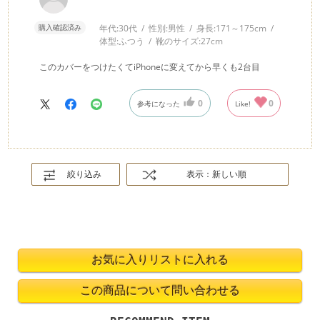
購入確認済み
年代:
30代
性別:
男性
身長:
171～175cm
体型:
ふつう
靴のサイズ:
27cm
このカバーをつけたくてiPhoneに変えてから早くも2台目
0
0
参考になった
Like!
絞り込み
表示：新しい順