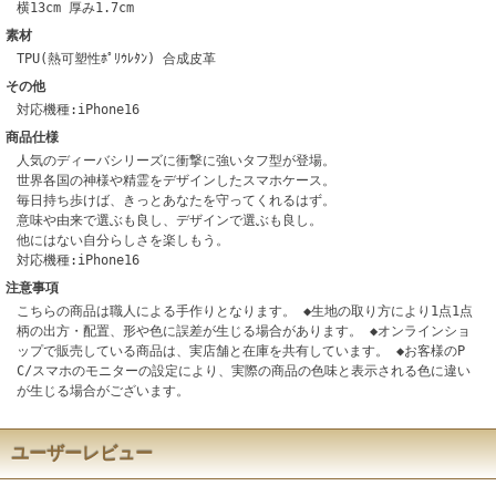
横13cm 厚み1.7cm
素材
TPU(熱可塑性ﾎﾟﾘｳﾚﾀﾝ) 合成皮革
その他
対応機種:iPhone16
商品仕様
人気のディーバシリーズに衝撃に強いタフ型が登場。
世界各国の神様や精霊をデザインしたスマホケース。
毎日持ち歩けば、きっとあなたを守ってくれるはず。
意味や由来で選ぶも良し、デザインで選ぶも良し。
他にはない自分らしさを楽しもう。
対応機種:iPhone16
注意事項
こちらの商品は職人による手作りとなります。 ◆生地の取り方により1点1点
柄の出方・配置、形や色に誤差が生じる場合があります。 ◆オンラインショ
ップで販売している商品は、実店舗と在庫を共有しています。 ◆お客様のP
C/スマホのモニターの設定により、実際の商品の色味と表示される色に違い
が生じる場合がございます。
ユーザーレビュー