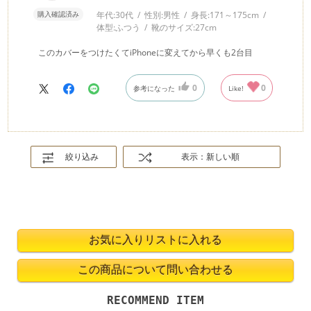
購入確認済み
年代:
30代
性別:
男性
身長:
171～175cm
体型:
ふつう
靴のサイズ:
27cm
このカバーをつけたくてiPhoneに変えてから早くも2台目
0
0
参考になった
Like!
絞り込み
表示：新しい順
RECOMMEND ITEM