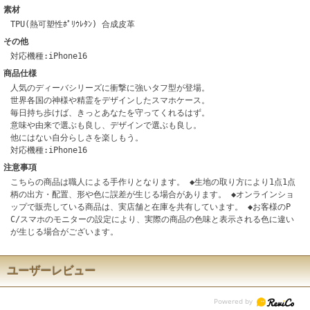
素材
TPU(熱可塑性ﾎﾟﾘｳﾚﾀﾝ) 合成皮革
その他
対応機種:iPhone16
商品仕様
人気のディーバシリーズに衝撃に強いタフ型が登場。
世界各国の神様や精霊をデザインしたスマホケース。
毎日持ち歩けば、きっとあなたを守ってくれるはず。
意味や由来で選ぶも良し、デザインで選ぶも良し。
他にはない自分らしさを楽しもう。
対応機種:iPhone16
注意事項
こちらの商品は職人による手作りとなります。 ◆生地の取り方により1点1点
柄の出方・配置、形や色に誤差が生じる場合があります。 ◆オンラインショ
ップで販売している商品は、実店舗と在庫を共有しています。 ◆お客様のP
C/スマホのモニターの設定により、実際の商品の色味と表示される色に違い
が生じる場合がございます。
ユーザーレビュー