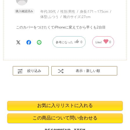
購入確認済み
年代:
30代
性別:
男性
身長:
171～175cm
体型:
ふつう
靴のサイズ:
27cm
このカバーをつけたくてiPhoneに変えてから早くも2台目
0
0
参考になった
Like!
絞り込み
表示：新しい順