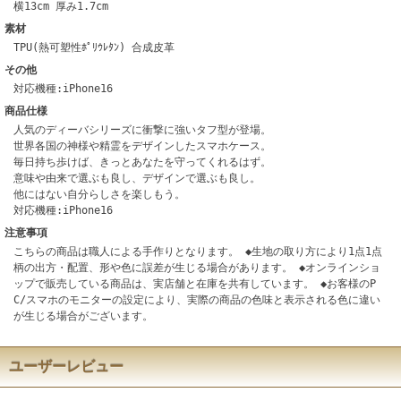
横13cm 厚み1.7cm
素材
TPU(熱可塑性ﾎﾟﾘｳﾚﾀﾝ) 合成皮革
その他
対応機種:iPhone16
商品仕様
人気のディーバシリーズに衝撃に強いタフ型が登場。
世界各国の神様や精霊をデザインしたスマホケース。
毎日持ち歩けば、きっとあなたを守ってくれるはず。
意味や由来で選ぶも良し、デザインで選ぶも良し。
他にはない自分らしさを楽しもう。
対応機種:iPhone16
注意事項
こちらの商品は職人による手作りとなります。 ◆生地の取り方により1点1点
柄の出方・配置、形や色に誤差が生じる場合があります。 ◆オンラインショ
ップで販売している商品は、実店舗と在庫を共有しています。 ◆お客様のP
C/スマホのモニターの設定により、実際の商品の色味と表示される色に違い
が生じる場合がございます。
ユーザーレビュー