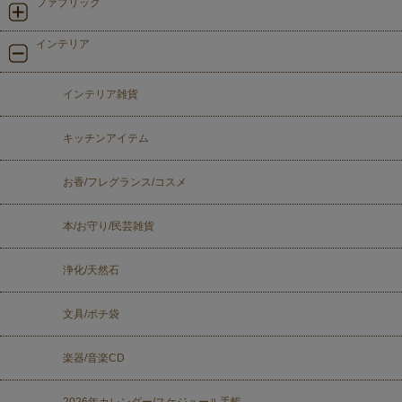
ファブリック
インテリア
インテリア雑貨
キッチンアイテム
お香/フレグランス/コスメ
本/お守り/民芸雑貨
浄化/天然石
文具/ポチ袋
楽器/音楽CD
2026年カレンダー/スケジュール手帳