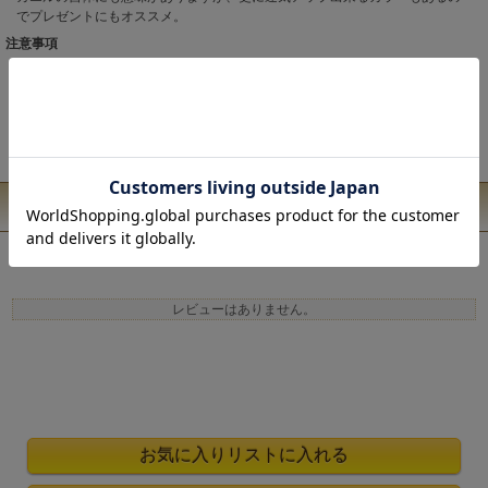
でプレゼントにもオススメ。
注意事項
こちらの商品は職人による手作りとなります。 ◆生地の取り方により1点1点
柄の出方・配置、形や色に誤差が生じる場合があります。 ◆オンラインショ
ップで販売している商品は、実店舗と在庫を共有しています。 ◆お客様のP
C/スマホのモニターの設定により、実際の商品の色味と表示される色に違い
が生じる場合がございます。
ユーザーレビュー
レビューはありません。