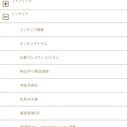
ファブリック
インテリア
インテリア雑貨
キッチンアイテム
お香/フレグランス/コスメ
本/お守り/民芸雑貨
浄化/天然石
文具/ポチ袋
楽器/音楽CD
2026年カレンダー/スケジュール手帳