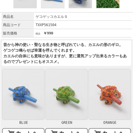
商品名
ゲコゲッコカエルＳ
商品コード
TXXP561504
販売価格
￥990
昔から神の使い・聖なる生き物と呼ばれている、カエルの形のギロ。
ゲコゲコ鳴らせば幸運を呼んでくれます。
カエルの自体にも意味がありますが、更に運気アップ出来るカラーもあ
るのでプレゼントにもオススメ。
BLUE
GREEN
ORANGE