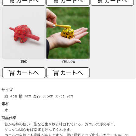
RED
YELLOW
サイズ
縦 4cm 横 4cm 奥行 5.5cm ｽﾃｨｯｸ 9cm
素材
木
商品仕様
昔から神の使い・聖なる生き物と呼ばれている、カエルの形のギロ。
ゲコゲコ鳴らせば幸運を呼んでくれます。
カエルの自体にも意味がありますが、更に運気アップ出来るカラーもあるの