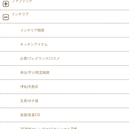
ファブリック
インテリア
インテリア雑貨
キッチンアイテム
お香/フレグランス/コスメ
本/お守り/民芸雑貨
浄化/天然石
文具/ポチ袋
楽器/音楽CD
2026年カレンダー/スケジュール手帳