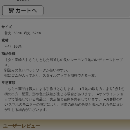
サイズ
着丈 58cm 裄丈 62cm
素材
ﾚｰﾖﾝ 100%
商品仕様
【タイ直輸入】さらりとした風通しの良いレーヨン生地のレディーストップ
ス。
馴染みの良いパッチワークが使いやすい。
裾にゴムが入っており、スタイルアップも期待できる一枚。
注意事項
こちらの商品は職人による手作りとなります。 ◆生地の取り方により1点1点
柄の出方・配置、形や色に誤差が生じる場合があります。 ◆オンラインショ
ップで販売している商品は、実店舗と在庫を共有しています。 ◆お客様のP
C/スマホのモニターの設定により、実際の商品の色味と表示される色に違い
が生じる場合がございます。
ユーザーレビュー