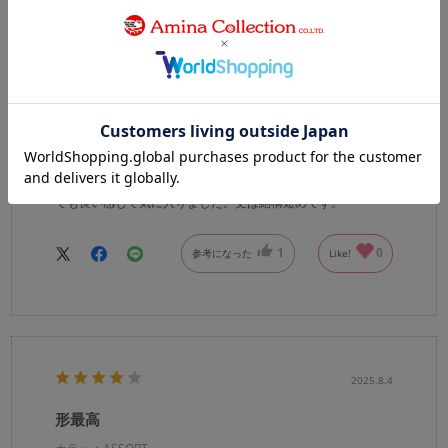
カラー：ASSORT
meimei
購入確認済み
年代:
60代
性別:
女性
身長:
156～160cm
体型:
ふつう
靴のサイズ:
24cm
届いた物は、想像していたよりは地味に思った生地の組み合わ
せだったのですが、来てみると思った以上にオシャレで形もと
ても良い感じで気に入りました。丈は結構短めです。
1
0
参考になった
Like!
2025.8.4
形最高